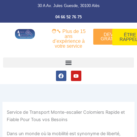
Aller
30 A Av. Jules Guesde, 30100 Alès
au
04 66 52 76 75
contenu
🧑‍🔧 Plus de 15
DEVIS
ËTRE
ans
GRATUIT
RAPPE
d’expérience à
votre service
Facebook
Youtube
Service de Transport Monte-escalier Colomiers Rapide et
Fiable Pour Tous vos Besoins
Dans un monde où la mobilité est synonyme de liberté,