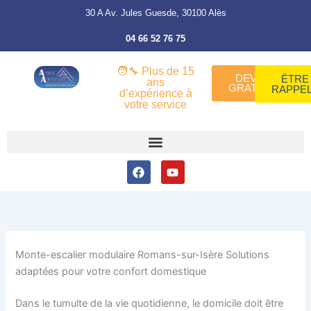
Aller
30 A Av. Jules Guesde, 30100 Alès
au
04 66 52 76 75
contenu
🧑‍🔧 Plus de 15
DEVIS
ËTRE
ans
GRATUIT
RAPPE
d’expérience à
votre service
Facebook
Youtube
Monte-escalier modulaire Romans-sur-Isère Solutions
adaptées pour votre confort domestique
Dans le tumulte de la vie quotidienne, le domicile doit être